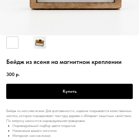
Бейдж из ясеня на магнитном креплении
300
р.
Купить
Бейдж из массива ясеня. Для долговечности, изделие покрывается качественным
маслом, которое подчеркивает текстуру дерева и обладает защитным свойством.
По запросу наносится индивидуальная гравировка.
Индивидуальный подбор цвета покрытия
Нанесение вашего логотипа
Материал: массив ясеня