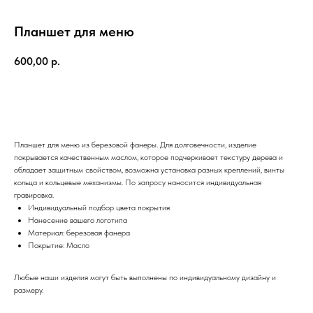
Планшет для меню
600,00
р.
Купить
Планшет для меню из березовой фанеры. Для долговечности, изделие
покрывается качественным маслом, которое подчеркивает текстуру дерева и
обладает защитным свойством, возможна установка разных креплений, винты
кольца и кольцевые механизмы. По запросу наносится индивидуальная
гравировка.
Индивидуальный подбор цвета покрытия
Нанесение вашего логотипа
Материал: березовая фанера
Покрытие: Масло
Любые наши изделия могут быть выполнены по индивидуальному дизайну и
размеру.