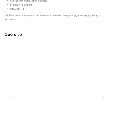
Материал: березовая фанера
Покрытие: Масло
Размер: А4
Любые наши изделия могут быть выполнены по индивидуальному дизайну и
размеру.
See also