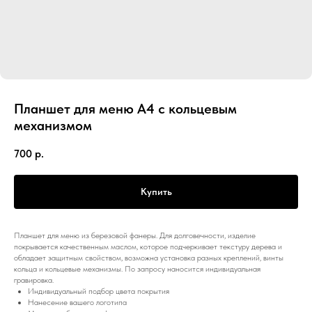
Планшет для меню А4 с кольцевым
механизмом
700
р.
Купить
Планшет для меню из березовой фанеры. Для долговечности, изделие
покрывается качественным маслом, которое подчеркивает текстуру дерева и
обладает защитным свойством, возможна установка разных креплений, винты
кольца и кольцевые механизмы. По запросу наносится индивидуальная
гравировка.
Индивидуальный подбор цвета покрытия
Нанесение вашего логотипа