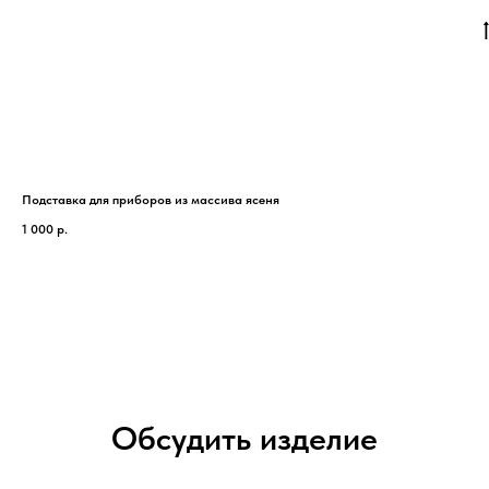
Подставка для приборов из массива ясеня
Сал
1 000
р.
80
Обсудить изделие