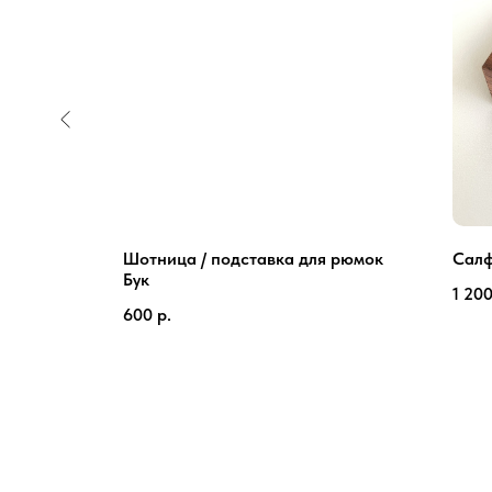
Шотница / подставка для рюмок
Салф
Бук
1 20
600
р.