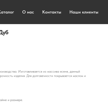
Каталог
О нас
Контакты
Наши клиенты
Дуб
роизводства. Изготавливается из массива ясеня, данный
рочность изделия. Для долговечности покрывается маслом и
айне и размере.