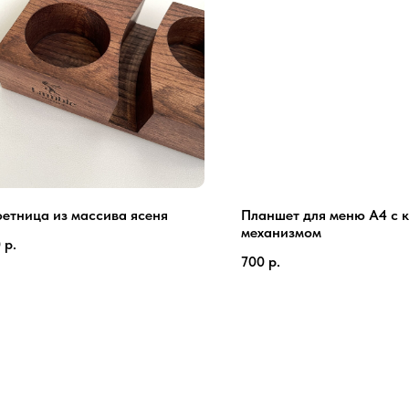
етница из массива ясеня
Планшет для меню А4 с 
механизмом
0
р.
700
р.