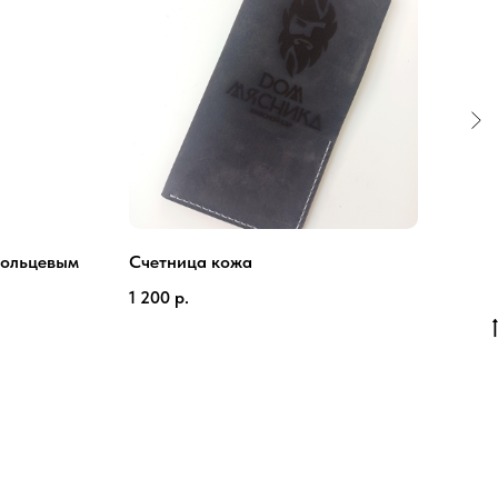
кольцевым
Счетница кожа
Пла
1 200
р.
600