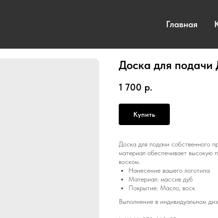
Главная
Доска для подачи 
1 700
р.
Купить
Доска для подачи собственного п
материал обеспечивает высокую п
воском.
Нанесение вашего логотипа
Материал: массив дуб
Покрытие: Масло, воск
Выполнение в индивидуальном диз