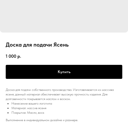
Доска для подачи Ясень
1 000
р.
Купить
Доска для подачи собственного производства. Изготавливается из массива
ясеня, данный материал обеспечивает высокую прочность изделия. Для
долговечности покрывается маслом и воском.
Нанесение вашего логотипа
Материал: массив ясеня
Покрытие: Масло, воск
Выполнение в индивидуальном дизайне и размере.