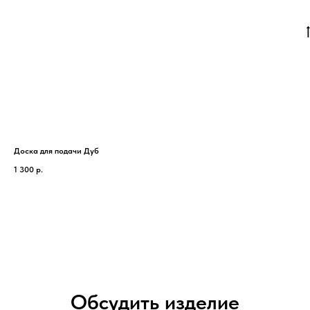
Доска для подачи Дуб
Под
1 300
р.
700
Обсудить изделие