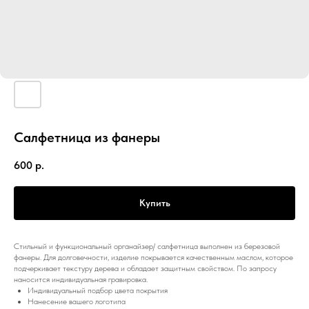
Салфетница из фанеры
600
р.
Купить
Стильный и функциональный органайзер/ салфетница выполнен из березовой
фанеры. Для долговечности, изделие покрывается качественным маслом, которое
подчеркивает текстуру дерева и обладает защитным свойством. По запросу
наносится индивидуальная гравировка.
Индивидуальный подбор цвета покрытия
Нанесение вашего логотипа