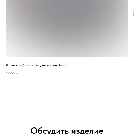
Шотница / поставка для рюмок Ясень
Пла
1 000
р.
700
Обсудить изделие