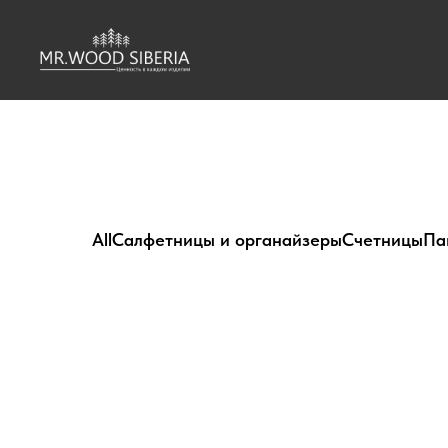
All
Салфетницы и органайзеры
Счетницы
Па