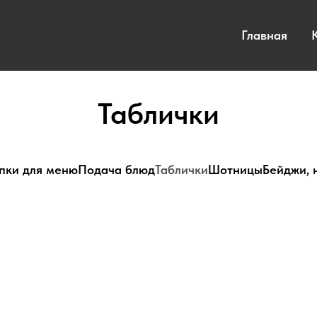
Главная
Таблички
пки для меню
Подача блюд
Таблички
Шотницы
Бейджи, 